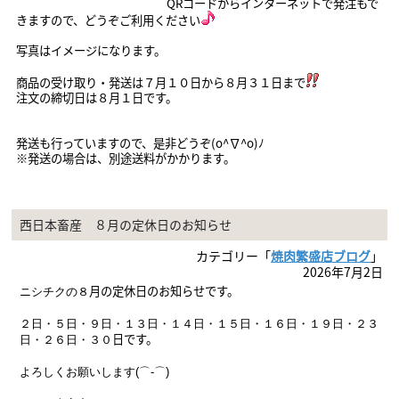
QRコードからインターネットで発注もで
きますので、どうぞご利用ください
写真はイメージになります。
商品の受け取り・発送は７月１０
日から８月３１日まで
注文の締切日は８月１日です。
発送も行っていますので、是非どうぞ(o^∇^o)ﾉ
※発送の場合は、別途送料がかかります。
西日本畜産 ８月の定休日のお知らせ
カテゴリー「
焼肉繁盛店ブログ
」
2026年7月2日
月の定休日のお知らせです。
ニシチクの８
２日・５日・９
日・１３日・１４日・１５日・１６日・１９
日・２３
日
です。
日・２６日・３０
よろしくお願いします(⌒-⌒)