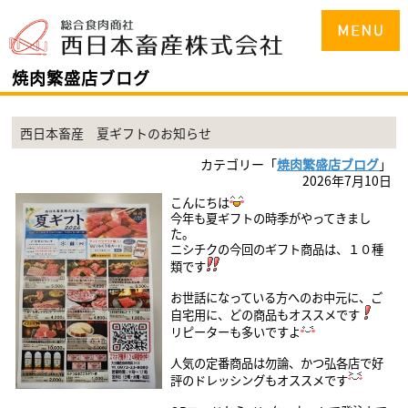
焼肉繁盛店ブログ
西日本畜産 夏ギフトのお知らせ
カテゴリー「
焼肉繁盛店ブログ
」
2026年7月10日
こんにちは
今年も夏ギフトの時季がやってきまし
た。
ニシチクの今回のギフト商品は、１０
種
類です
お世話になっている方へのお中元に、ご
自宅用に、どの商品もオススメです
リピーターも多いですよ
人気の定番商品は勿論、
かつ弘各店で好
評のドレッシングも
オススメです