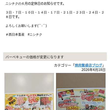
月の定休日のお知らせです。
ニシチクの６
３日・７日・１０
日・１４日・１７日・２１
日・２３日・２４日・２
日
です。
８
よろしくお願いします(⌒-⌒)
＃西日本畜産 #ニシチク
バーベキューの価格が変更になります
カテゴリー「
焼肉繁盛店ブログ
」
2026年4月18日