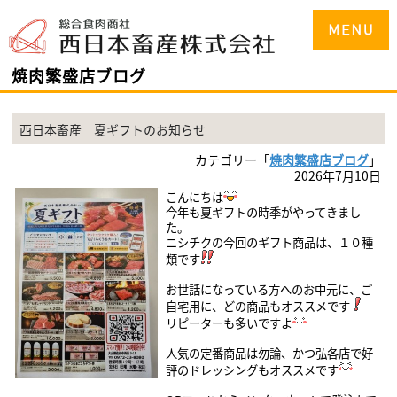
焼肉繁盛店ブログ
西日本畜産 夏ギフトのお知らせ
カテゴリー「
焼肉繁盛店ブログ
」
2026年7月10日
こんにちは
今年も夏ギフトの時季がやってきまし
た。
ニシチクの今回のギフト商品は、１０
種
類です
お世話になっている方へのお中元に、ご
自宅用に、どの商品もオススメです
リピーターも多いですよ
人気の定番商品は勿論、
かつ弘各店で好
評のドレッシングも
オススメです