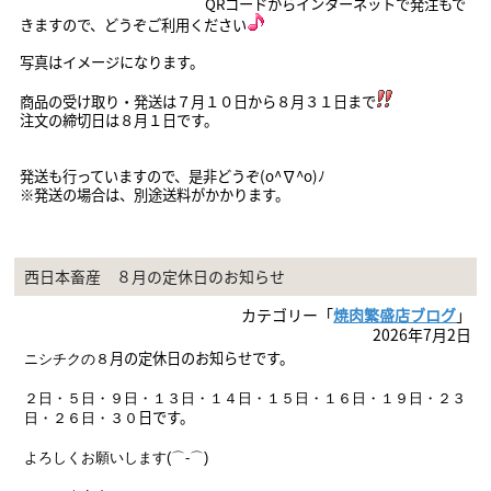
QRコードからインターネットで発注もで
きますので、どうぞご利用ください
写真はイメージになります。
商品の受け取り・発送は７月１０
日から８月３１日まで
注文の締切日は８月１日です。
発送も行っていますので、是非どうぞ(o^∇^o)ﾉ
※発送の場合は、別途送料がかかります。
西日本畜産 ８月の定休日のお知らせ
カテゴリー「
焼肉繁盛店ブログ
」
2026年7月2日
月の定休日のお知らせです。
ニシチクの８
２日・５日・９
日・１３日・１４日・１５日・１６日・１９
日・２３
日
です。
日・２６日・３０
よろしくお願いします(⌒-⌒)