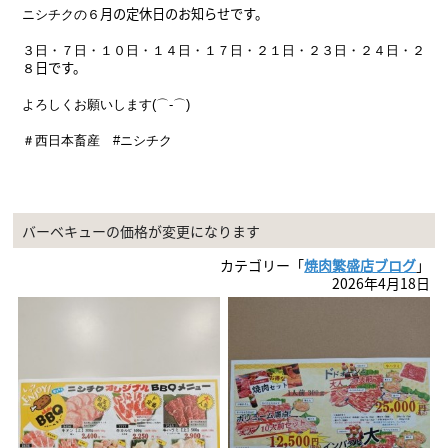
月の定休日のお知らせです。
ニシチクの６
３日・７日・１０
日・１４日・１７日・２１
日・２３日・２４日・２
日
です。
８
よろしくお願いします(⌒-⌒)
＃西日本畜産 #ニシチク
バーベキューの価格が変更になります
カテゴリー「
焼肉繁盛店ブログ
」
2026年4月18日