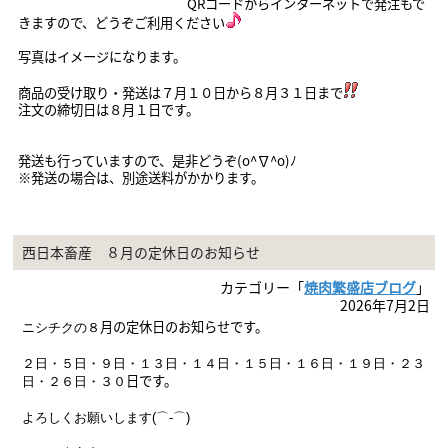
QRコードからインターネットで発注もで
きますので、どうぞご利用ください
写真はイメージになります。
商品の受け取り・発送は７月１０
日から８月３１日まで
注文の締切日は８月１日です。
発送も行っていますので、是非どうぞ(o^∇^o)ﾉ
※発送の場合は、別途送料がかかります。
西日本畜産 ８月の定休日のお知らせ
カテゴリー「
焼肉繁盛店ブログ
」
2026年7月2日
月の定休日のお知らせです。
ニシチクの８
２日・５日・９
日・１３日・１４日・１５日・１６日・１９
日・２３
日
です。
日・２６日・３０
よろしくお願いします(⌒-⌒)