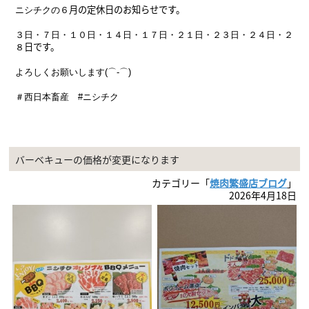
月の定休日のお知らせです。
ニシチクの６
３日・７日・１０
日・１４日・１７日・２１
日・２３日・２４日・２
日
です。
８
よろしくお願いします(⌒-⌒)
＃西日本畜産 #ニシチク
バーベキューの価格が変更になります
カテゴリー「
焼肉繁盛店ブログ
」
2026年4月18日