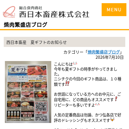
焼肉繁盛店ブログ
西日本畜産 夏ギフトのお知らせ
カテゴリー「
焼肉繁盛店ブログ
」
2026年7月10日
こんにちは
今年も夏ギフトの時季がやってきまし
た。
ニシチクの今回のギフト商品は、１０
種
類です
お世話になっている方へのお中元に、ご
自宅用に、どの商品もオススメです
リピーターも多いですよ
人気の定番商品は勿論、
かつ弘各店で好
評のドレッシングも
オススメです