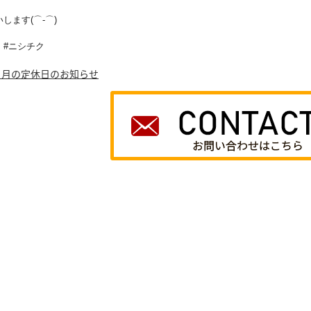
します(⌒-⌒)
 #ニシチク
４月の定休日のお知らせ