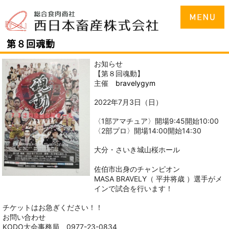
第８回魂動
お知らせ
第
回魂動
【
８
】
主催
bravelygym
年
月
日
日
2022
7
3
（
）
部アマチュア
開場
開始
〈1
〉
9:45
10:00
部プロ
開場
開始
〈2
〉
14:00
14:30
大分・さいき城山桜ホール
佐伯市出身のチャンピオン
平井将歳
選手がメ
MASA BRAVELY（
）
インで試合を行います
！
チケットはお急ぎください
！！
お問い合わせ
大会事務局
KODO
0977-23-0834