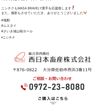
ニシチクも
選手を応援致します
MASA BRAVELY
また
撮影もさせていただき
ありがとうございました
、
、
#
魂動
#
ムエタイ
#
さいき城山桜ホール
#
ニシチク