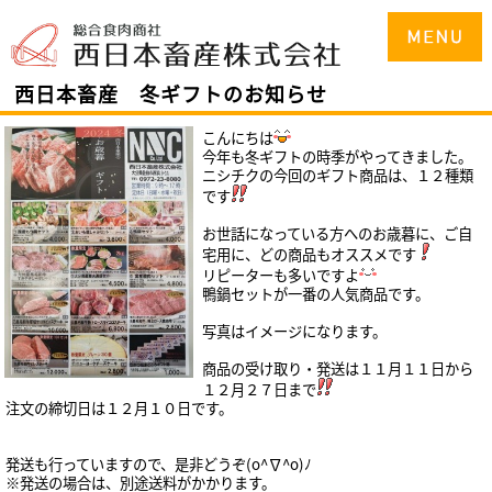
西日本畜産 冬ギフトのお知らせ
こんにちは
今年も冬ギフトの時季がやってきました。
ニシチクの今回のギフト商品は、１２
種類
です
お世話になっている方へのお歳暮に、ご自
宅用に、どの商品もオススメです
リピーターも多いですよ
鴨鍋セットが一番の人気商品です。
写真はイメージになります。
商品の受け取り・発送は１１月１１
日から
１２月２７日まで
注文の締切日は１２月１０日です。
発送も行っていますので、是非どうぞ(o^∇^o)ﾉ
※発送の場合は、別途送料がかかります。