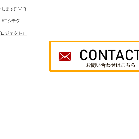
します(⌒-⌒)
 #ニシチク
プロジェクト」