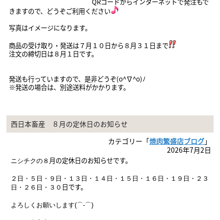
QRコードからインターネットで発注もで
きますので、どうぞご利用ください
写真はイメージになります。
商品の受け取り・発送は７月１０
日から８月３１日まで
注文の締切日は８月１日です。
発送も行っていますので、是非どうぞ(o^∇^o)ﾉ
※発送の場合は、別途送料がかかります。
西日本畜産 ８月の定休日のお知らせ
カテゴリー「
焼肉繁盛店ブログ
」
2026年7月2日
月の定休日のお知らせです。
ニシチクの８
２日・５日・９
日・１３日・１４日・１５日・１６日・１９
日・２３
日
です。
日・２６日・３０
よろしくお願いします(⌒-⌒)