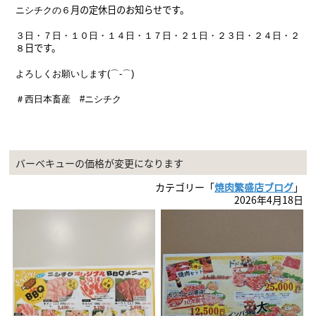
月の定休日のお知らせです。
ニシチクの６
３日・７日・１０
日・１４日・１７日・２１
日・２３日・２４日・２
日
です。
８
よろしくお願いします(⌒-⌒)
＃西日本畜産 #ニシチク
バーベキューの価格が変更になります
カテゴリー「
焼肉繁盛店ブログ
」
2026年4月18日