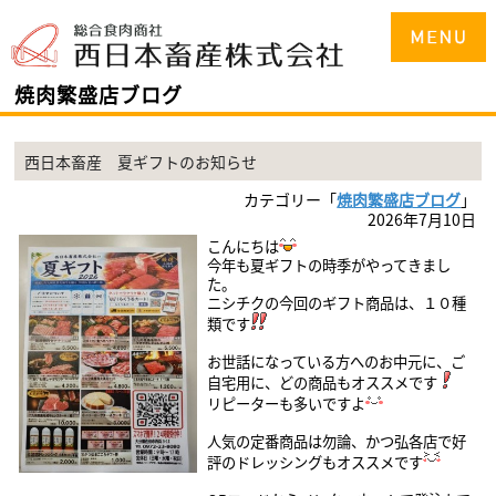
焼肉繁盛店ブログ
西日本畜産 夏ギフトのお知らせ
カテゴリー「
焼肉繁盛店ブログ
」
2026年7月10日
こんにちは
今年も夏ギフトの時季がやってきまし
た。
ニシチクの今回のギフト商品は、１０
種
類です
お世話になっている方へのお中元に、ご
自宅用に、どの商品もオススメです
リピーターも多いですよ
人気の定番商品は勿論、
かつ弘各店で好
評のドレッシングも
オススメです